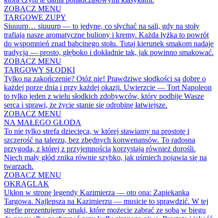
ZOBACZ MENU
TARGOWE ZUPY
Siuuurp… siuuurp — to jedyne, co słychać na sali, gdy na stoły
trafiają nasze aromatyczne buliony i kremy. Każda łyżka to powrót
do wspomnień znad babcinego stołu. Tutaj kierunek smakom nadaje
tradycja — prosto, głęboko i dokładnie tak, jak powinno smakować.
ZOBACZ MENU
TARGOWY SŁODKI
Tylko na zakończenie? Otóż nie! Prawdziwe słodkości są dobre o
każdej porze dnia i przy każdej okazji. Uwierzcie — Tort Napoleon
to tylko jeden z wielu słodkich zdobywców, który podbije Wasze
serca i sprawi, że życie stanie się odrobinę łatwiejsze.
ZOBACZ MENU
NA MAŁEGO GŁODA
To nie tylko strefa dziecięca, w której stawiamy na prostotę i
szczerość na talerzu, bez zbędnych konwenansów. To radosna
przygoda, z której z przyjemnością korzystają również dorośli.
Niech mały głód znika równie szybko, jak uśmiech pojawia się na
twarzach.
ZOBACZ MENU
OKRĄGLAK
Ukłon w stronę legendy Kazimierza — oto ona: Zapiekanka
Targowa. Najlepsza na Kazimierzu — musicie to sprawdzić. W tej
strefie prezentujemy smaki, które możecie zabrać ze sobą w biegu