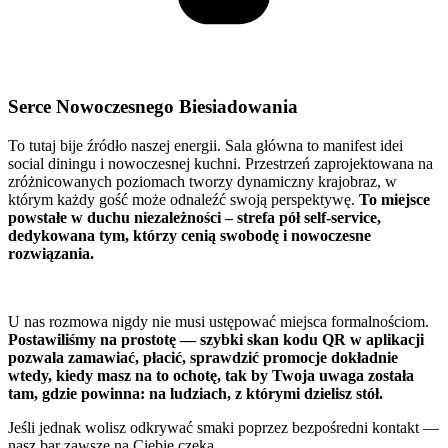
Serce Nowoczesnego Biesiadowania
To tutaj bije źródło naszej energii. Sala główna to manifest idei
social diningu i nowoczesnej kuchni.
Przestrzeń zaprojektowana na
zróżnicowanych poziomach tworzy dynamiczny krajobraz, w
którym każdy gość może odnaleźć swoją perspektywę.
To miejsce
powstałe w duchu niezależności – strefa pół self-service,
dedykowana tym, którzy cenią swobodę i nowoczesne
rozwiązania.
U nas rozmowa nigdy nie musi ustępować miejsca formalnościom.
Postawiliśmy na prostotę — szybki skan kodu QR w aplikacji
pozwala zamawiać, płacić, sprawdzić promocje dokładnie
wtedy, kiedy masz na to ochotę, tak by Twoja uwaga została
tam, gdzie powinna: na ludziach, z którymi dzielisz stół.
Jeśli jednak wolisz odkrywać smaki poprzez bezpośredni kontakt —
nasz bar zawsze na Ciebie czeka.