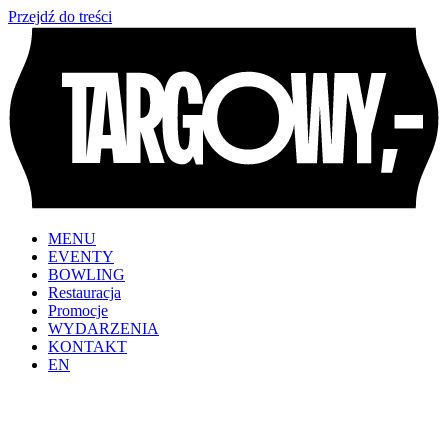
Przejdź do treści
MENU
EVENTY
BOWLING
Restauracja
Promocje
WYDARZENIA
KONTAKT
EN