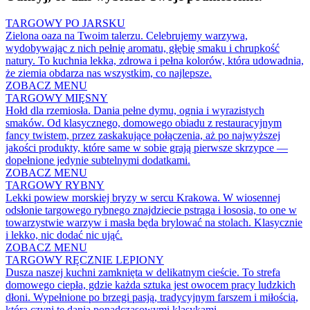
TARGOWY PO JARSKU
Zielona oaza na Twoim talerzu. Celebrujemy warzywa,
wydobywając z nich pełnię aromatu, głębię smaku i chrupkość
natury. To kuchnia lekka, zdrowa i pełna kolorów, która udowadnia,
że ziemia obdarza nas wszystkim, co najlepsze.
ZOBACZ MENU
TARGOWY MIĘSNY
Hołd dla rzemiosła. Dania pełne dymu, ognia i wyrazistych
smaków. Od klasycznego, domowego obiadu z restauracyjnym
fancy twistem, przez zaskakujące połączenia, aż po najwyższej
jakości produkty, które same w sobie grają pierwsze skrzypce —
dopełnione jedynie subtelnymi dodatkami.
ZOBACZ MENU
TARGOWY RYBNY
Lekki powiew morskiej bryzy w sercu Krakowa. W wiosennej
odsłonie targowego rybnego znajdziecie pstrąga i łososia, to one w
towarzystwie warzyw i masła będa brylować na stolach. Klasycznie
i lekko, nic dodać nic ująć.
ZOBACZ MENU
TARGOWY RĘCZNIE LEPIONY
Dusza naszej kuchni zamknięta w delikatnym cieście. To strefa
domowego ciepła, gdzie każda sztuka jest owocem pracy ludzkich
dłoni. Wypełnione po brzegi pasją, tradycyjnym farszem i miłością,
która czyni te dania ponadczasowymi klasykami.